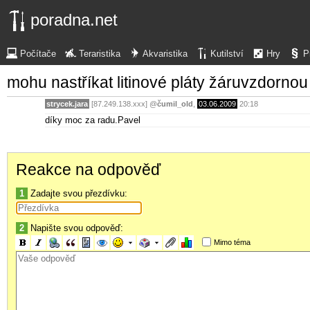
poradna.net
Počítače
Teraristika
Akvaristika
Kutilství
Hry
P
mohu nastříkat litinové pláty žáruvzdorno
strycek.jara
[87.249.138.xxx]
@
čumil_old
,
03.06.2009
20:18
díky moc za radu.Pavel
Reakce na odpověď
1
Zadajte svou přezdívku:
2
Napište svou odpověď:
Mimo téma