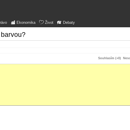
rávo
Ekonomika
Život
Debaty
u barvou?
Souhlasím (+0)
Neso