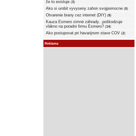
že to existuje
(
3
)
Ako si urobit vyvyseny zahon svojpomocne
(
0
)
Otvarenie brany cez internet (DIY)
(
8
)
Kauza Esmero zimné záhrady...poškodzuje
vlákno na poradni firmu Esmero?
(
14
)
Ako postupovat pri havarijnom stave COV
(
2
)
Reklama