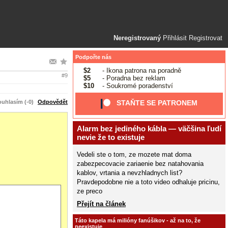
Neregistrovaný
Přihlásit
Registrovat
Podpořte nás
$2
- Ikona patrona na poradně
#9
$5
- Poradna bez reklam
$10
- Soukromé poradenství
uhlasím (-0)
Odpovědět
STAŇTE SE PATRONEM
Alarm bez jediného kábla — väčšina ľudí
nevie že to existuje
Vedeli ste o tom, ze mozete mat doma
zabezpecovacie zariaenie bez natahovania
kablov, vrtania a nevzhladnych list?
Pravdepodobne nie a toto video odhaluje pricinu,
ze preco
Přejít na článek
Táto kapela má milióny fanúšikov - až na to, že
neexistuje