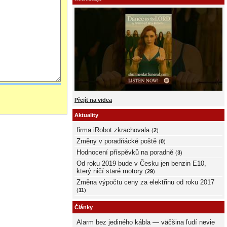
Přejít na videa
Aktuality
firma iRobot zkrachovala
(
2
)
Změny v poradňácké poště
(
0
)
Hodnocení příspěvků na poradně
(
3
)
Od roku 2019 bude v Česku jen benzin E10,
který ničí staré motory
(
29
)
Změna výpočtu ceny za elektřinu od roku 2017
(
11
)
Články
Alarm bez jediného kábla — väčšina ľudí nevie