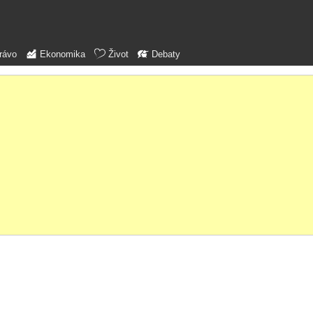
rávo
Ekonomika
Život
Debaty