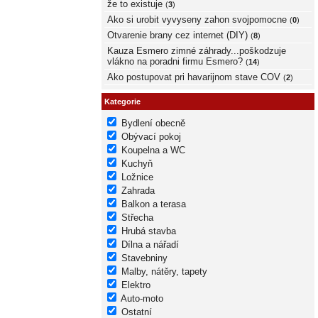
že to existuje
(
3
)
Ako si urobit vyvyseny zahon svojpomocne
(
0
)
Otvarenie brany cez internet (DIY)
(
8
)
Kauza Esmero zimné záhrady...poškodzuje
vlákno na poradni firmu Esmero?
(
14
)
Ako postupovat pri havarijnom stave COV
(
2
)
Kategorie
Bydlení obecně
Obývací pokoj
Koupelna a WC
Kuchyň
Ložnice
Zahrada
Balkon a terasa
Střecha
Hrubá stavba
Dílna a nářadí
Stavebniny
Malby, nátěry, tapety
Elektro
Auto-moto
Ostatní