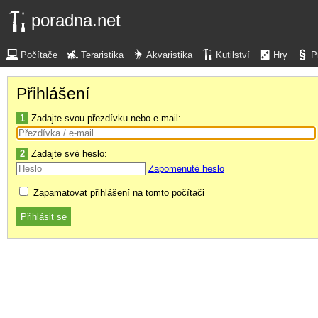
poradna.net
Počítače
Teraristika
Akvaristika
Kutilství
Hry
P
Přihlášení
1
Zadajte svou přezdívku nebo e-mail:
2
Zadajte své heslo:
Zapomenuté heslo
Zapamatovat přihlášení na tomto počítači