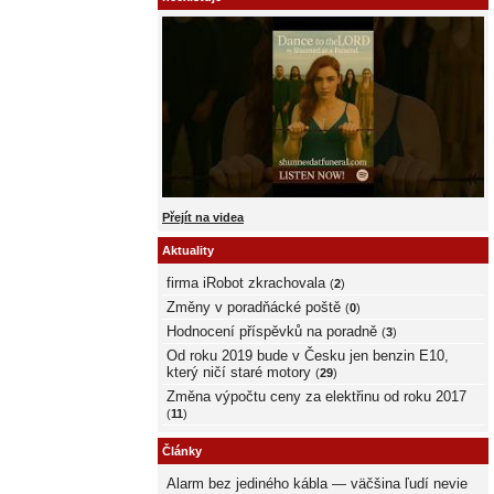
Přejít na videa
Aktuality
firma iRobot zkrachovala
(
2
)
Změny v poradňácké poště
(
0
)
Hodnocení příspěvků na poradně
(
3
)
Od roku 2019 bude v Česku jen benzin E10,
který ničí staré motory
(
29
)
Změna výpočtu ceny za elektřinu od roku 2017
(
11
)
Články
Alarm bez jediného kábla — väčšina ľudí nevie