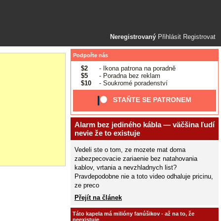
Neregistrovaný
Přihlásit
Registrovat
Podpořte nás
$2
- Ikona patrona na poradně
$5
- Poradna bez reklam
$10
- Soukromé poradenství
STAŇTE SE PATRONEM
Alarm bez jediného kábla — väčšina ľudí
nevie že to existuje
Vedeli ste o tom, ze mozete mat doma
zabezpecovacie zariaenie bez natahovania
kablov, vrtania a nevzhladnych list?
Pravdepodobne nie a toto video odhaluje pricinu,
ze preco
Přejít na článek
Táto kapela má milióny fanúšikov - až na to, že
neexistuje