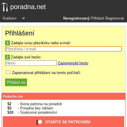
poradna.net
Neregistrovaný
Přihlásit
Registrovat
Přihlášení
1
Zadajte svou přezdívku nebo e-mail:
2
Zadajte své heslo:
Zapomenuté heslo
Zapamatovat přihlášení na tomto počítači
Podpořte nás
$2
- Ikona patrona na poradně
$5
- Poradna bez reklam
$10
- Soukromé poradenství
STAŇTE SE PATRONEM