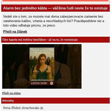
Alarm bez jediného kábla — väčšina ľudí nevie že to existuje
Vedeli ste o tom, ze mozete mat doma zabezpecovacie zariaenie bez
natahovania kablov, vrtania a nevzhladnych list? Pravdepodobne nie a
toto video odhaluje pricinu, ze preco
Přejít na článek
Táto kapela má milióny fanúšikov - až na to, že neexistuje
Přejít na videa
Aktuality
firma iRobot zkrachovala
(
2
)