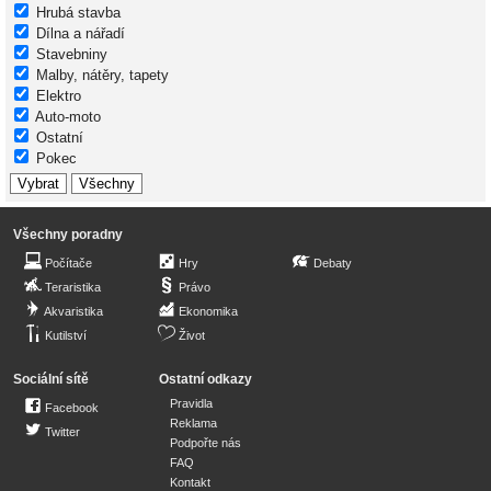
Hrubá stavba
Dílna a nářadí
Stavebniny
Malby, nátěry, tapety
Elektro
Auto-moto
Ostatní
Pokec
Všechny poradny
Počítače
Hry
Debaty
Teraristika
Právo
Akvaristika
Ekonomika
Kutilství
Život
Sociální sítě
Ostatní odkazy
Pravidla
Facebook
Reklama
Twitter
Podpořte nás
FAQ
Kontakt