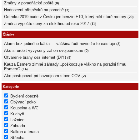
Změny v poradňácké poště
(
0
)
Hodnocení příspěvků na poradně
(
3
)
Od roku 2019 bude v Česku jen benzin E10, který ničí staré motory
(
29
)
Změna výpočtu ceny za elektřinu od roku 2017
(
11
)
Články
Alarm bez jediného kábla — väčšina ľudí nevie že to existuje
(
3
)
Ako si urobit vyvyseny zahon svojpomocne
(
0
)
Otvarenie brany cez internet (DIY)
(
8
)
Kauza Esmero zimné záhrady...poškodzuje vlákno na poradni firmu
Esmero?
(
14
)
Ako postupovat pri havarijnom stave COV
(
2
)
Kategorie
Bydlení obecně
Obývací pokoj
Koupelna a WC
Kuchyň
Ložnice
Zahrada
Balkon a terasa
Střecha