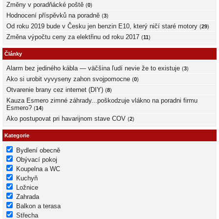
Změny v poradňácké poště
(
0
)
Hodnocení příspěvků na poradně
(
3
)
Od roku 2019 bude v Česku jen benzin E10, který ničí staré motory
(
29
)
Změna výpočtu ceny za elektřinu od roku 2017
(
11
)
Články
Alarm bez jediného kábla — väčšina ľudí nevie že to existuje
(
3
)
Ako si urobit vyvyseny zahon svojpomocne
(
0
)
Otvarenie brany cez internet (DIY)
(
8
)
Kauza Esmero zimné záhrady...poškodzuje vlákno na poradni firmu
Esmero?
(
14
)
Ako postupovat pri havarijnom stave COV
(
2
)
Kategorie
Bydlení obecně
Obývací pokoj
Koupelna a WC
Kuchyň
Ložnice
Zahrada
Balkon a terasa
Střecha