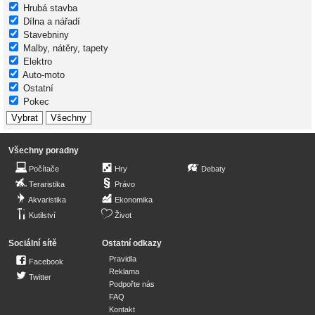
Hrubá stavba
Dílna a nářadí
Stavebniny
Malby, nátěry, tapety
Elektro
Auto-moto
Ostatní
Pokec
Všechny poradny
Počítače
Hry
Debaty
Teraristika
Právo
Akvaristika
Ekonomika
Kutilství
Život
Sociální sítě
Ostatní odkazy
Pravidla
Facebook
Reklama
Twitter
Podpořte nás
FAQ
Kontakt