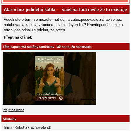
Alarm bez jediného kábla — väčšina ľudí nevie že to existuje
Vedeli ste o tom, ze mozete mat doma zabezpecovacie zariaenie bez
natahovania kablov, vrtania a nevzhladnych list? Pravdepodobne nie a
toto video odhaluje pricinu, ze preco
Přejít na článek
Táto kapela má milióny fanúšikov - až na to, že neexistuje
Přejít na videa
Aktuality
firma iRobot zkrachovala
(
2
)