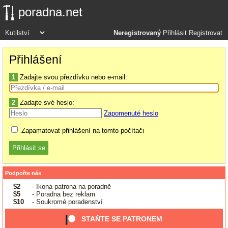
poradna.net
Neregistrovaný
Přihlásit
Registrovat
Přihlášení
1
Zadajte svou přezdívku nebo e-mail:
2
Zadajte své heslo:
Zapomenuté heslo
Zapamatovat přihlášení na tomto počítači
Podpořte nás
$2
- Ikona patrona na poradně
$5
- Poradna bez reklam
$10
- Soukromé poradenství
STAŇTE SE PATRONEM