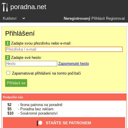
poradna.net
Neregistrovaný
Přihlásit
Registrovat
Přihlášení
1
Zadajte svou přezdívku nebo e-mail:
2
Zadajte své heslo:
Zapomenuté heslo
Zapamatovat přihlášení na tomto počítači
Podpořte nás
$2
- Ikona patrona na poradně
$5
- Poradna bez reklam
$10
- Soukromé poradenství
STAŇTE SE PATRONEM