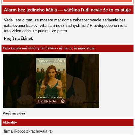
Alarm bez jediného kábla — väčšina ľudí nevie že to existuje
Vedeli ste o tom, ze mozete mat doma zabezpecovacie zariaenie bez
natahovania kablov, vrtania a nevzhladnych list? Pravdepodobne nie a
toto video odhaluje pricinu, ze preco
Přejít na článek
Táto kapela má milióny fanúšikov - až na to, že neexistuje
Přejít na videa
Aktuality
firma iRobot zkrachovala
(
2
)