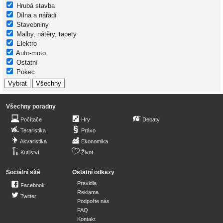
Hrubá stavba
Dílna a nářadí
Stavebniny
Malby, nátěry, tapety
Elektro
Auto-moto
Ostatní
Pokec
Všechny poradny
Počítače
Hry
Debaty
Teraristika
Právo
Akvaristika
Ekonomika
Kutilství
Život
Sociální sítě
Ostatní odkazy
Pravidla
Facebook
Reklama
Twitter
Podpořte nás
FAQ
Kontakt