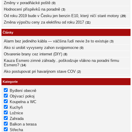
Změny v poradňácké poště
(
0
)
Hodnocení příspěvků na poradně
(
3
)
Od roku 2019 bude v Česku jen benzin E10, který ničí staré motory
(
29
)
Změna výpočtu ceny za elektřinu od roku 2017
(
11
)
Články
Alarm bez jediného kábla — väčšina ľudí nevie že to existuje
(
3
)
Ako si urobit vyvyseny zahon svojpomocne
(
0
)
Otvarenie brany cez internet (DIY)
(
8
)
Kauza Esmero zimné záhrady...poškodzuje vlákno na poradni firmu
Esmero?
(
14
)
Ako postupovat pri havarijnom stave COV
(
2
)
Kategorie
Bydlení obecně
Obývací pokoj
Koupelna a WC
Kuchyň
Ložnice
Zahrada
Balkon a terasa
Střecha