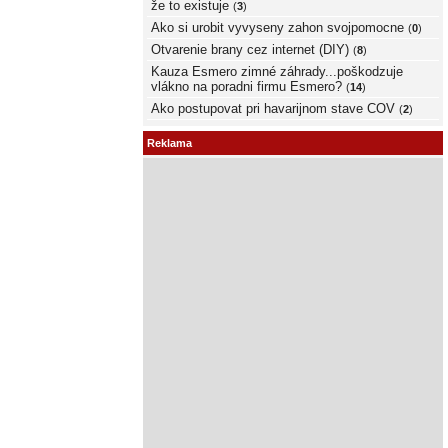
že to existuje
(
3
)
Ako si urobit vyvyseny zahon svojpomocne
(
0
)
Otvarenie brany cez internet (DIY)
(
8
)
Kauza Esmero zimné záhrady...poškodzuje
vlákno na poradni firmu Esmero?
(
14
)
Ako postupovat pri havarijnom stave COV
(
2
)
Reklama