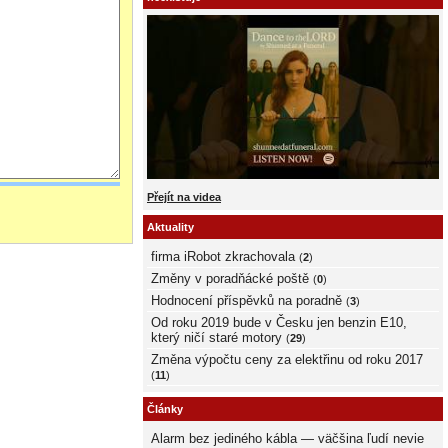
Přejít na videa
Aktuality
firma iRobot zkrachovala
(
2
)
Změny v poradňácké poště
(
0
)
Hodnocení příspěvků na poradně
(
3
)
Od roku 2019 bude v Česku jen benzin E10,
který ničí staré motory
(
29
)
Změna výpočtu ceny za elektřinu od roku 2017
(
11
)
Články
Alarm bez jediného kábla — väčšina ľudí nevie