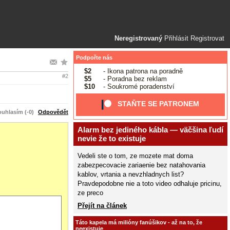
Neregistrovaný
Přihlásit
Registrovat
Podpořte nás
$2
- Ikona patrona na poradně
#2
$5
- Poradna bez reklam
$10
- Soukromé poradenství
STAŇTE SE PATRONEM
uhlasím (-0)
Odpovědět
Alarm bez jediného kábla — väčšina ľudí
nevie že to existuje
Vedeli ste o tom, ze mozete mat doma
zabezpecovacie zariaenie bez natahovania
kablov, vrtania a nevzhladnych list?
Pravdepodobne nie a toto video odhaluje pricinu,
ze preco
Přejít na článek
Táto kapela má milióny fanúšikov - až na to, že
neexistuje