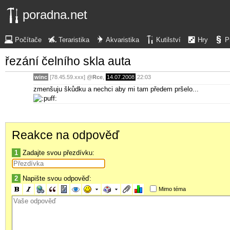
poradna.net
Počítače
Teraristika
Akvaristika
Kutilství
Hry
P
řezání čelního skla auta
winc
[78.45.59.xxx]
@
Rce
,
14.07.2008
22:03
zmenšuju škůdku a nechci aby mi tam předem pršelo...
Reakce na odpověď
1
Zadajte svou přezdívku:
2
Napište svou odpověď:
Mimo téma