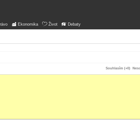
rávo
Ekonomika
Život
Debaty
Souhlasím (+0)
Neso