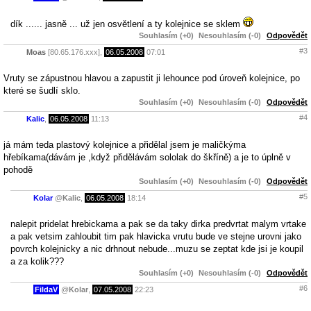
dík ...... jasně ... už jen osvětlení a ty kolejnice se sklem
Souhlasím (+0)
Nesouhlasím (-0)
Odpovědět
#3
Moas
[80.65.176.xxx],
06.05.2008
07:01
Vruty se zápustnou hlavou a zapustit ji lehounce pod úroveň kolejnice, po
které se šudlí sklo.
Souhlasím (+0)
Nesouhlasím (-0)
Odpovědět
#4
Kalic
,
06.05.2008
11:13
já mám teda plastový kolejnice a přidělal jsem je maličkýma
hřebíkama(dávám je ,když přidělávám sololak do škříně) a je to úplně v
pohodě
Souhlasím (+0)
Nesouhlasím (-0)
Odpovědět
#5
Kolar
@
Kalic
,
06.05.2008
18:14
nalepit pridelat hrebickama a pak se da taky dirka predvrtat malym vrtake
a pak vetsim zahloubit tim pak hlavicka vrutu bude ve stejne urovni jako
povrch kolejnicky a nic drhnout nebude...muzu se zeptat kde jsi je koupil
a za kolik???
Souhlasím (+0)
Nesouhlasím (-0)
Odpovědět
#6
FildaV
@
Kolar
,
07.05.2008
22:23