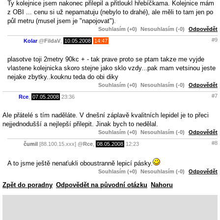
Ty kolejnice jsem nakonec přilepil a přitloukl hřebíčkama. Kolejnice mám
z OBI ... cenu si už nepamatuju (nebylo to drahé), ale měli to tam jen po
půl metru (musel jsem je "napojovat").
Souhlasím (+0)
Nesouhlasím (-0)
Odpovědět
#9
Kolar
@
FildaV
,
10.05.2008
14:47
plasotve toji 2metry 90kc + - tak prave proto se ptam takze me vyjde
vlastene kolejnicka skoro stejne jako sklo vzdy...pak mam vetsinou jeste
nejake zbytky..kouknu teda do obi diky
Souhlasím (+0)
Nesouhlasím (-0)
Odpovědět
#7
Rce
,
07.05.2008
23:36
Ale přátelé s tím naděláte. V dnešní záplavě kvalitních lepidel je to přeci
nejjednodušší a nejlepší přilepit. Jinak bych to nedělal.
Souhlasím (+0)
Nesouhlasím (-0)
Odpovědět
#8
čumil
[88.100.15.xxx]
@
Rce
,
08.05.2008
12:23
A to jsme ještě nenaťukli oboustranně lepicí pásky.
Souhlasím (+0)
Nesouhlasím (-0)
Odpovědět
Zpět do poradny
Odpovědět na původní otázku
Nahoru