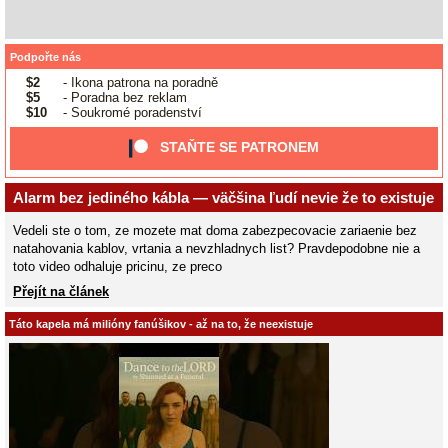
Podpořte nás
$2
- Ikona patrona na poradně
$5
- Poradna bez reklam
$10
- Soukromé poradenství
STAŇTE SE PATRONEM
Alarm bez jediného kábla — väčšina ľudí nevie že to existuje
Vedeli ste o tom, ze mozete mat doma zabezpecovacie zariaenie bez
natahovania kablov, vrtania a nevzhladnych list? Pravdepodobne nie a
toto video odhaluje pricinu, ze preco
Přejít na článek
Táto kapela má milióny fanúšikov - až na to, že neexistuje