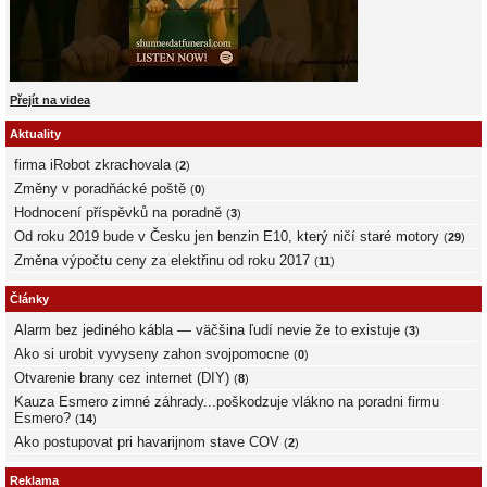
Přejít na videa
Aktuality
firma iRobot zkrachovala
(
2
)
Změny v poradňácké poště
(
0
)
Hodnocení příspěvků na poradně
(
3
)
Od roku 2019 bude v Česku jen benzin E10, který ničí staré motory
(
29
)
Změna výpočtu ceny za elektřinu od roku 2017
(
11
)
Články
Alarm bez jediného kábla — väčšina ľudí nevie že to existuje
(
3
)
Ako si urobit vyvyseny zahon svojpomocne
(
0
)
Otvarenie brany cez internet (DIY)
(
8
)
Kauza Esmero zimné záhrady...poškodzuje vlákno na poradni firmu
Esmero?
(
14
)
Ako postupovat pri havarijnom stave COV
(
2
)
Reklama