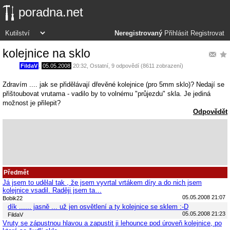
poradna.net
Neregistrovaný
Přihlásit
Registrovat
kolejnice na sklo
FildaV
,
05.05.2008
20:32
,
Ostatní
, 9 odpovědí (8611 zobrazení)
Zdravím .... jak se přidělávají dřevěné kolejnice (pro 5mm sklo)? Nedají se
přištoubovat vrutama - vadilo by to volnému "průjezdu" skla. Je jediná
možnost je přilepit?
Odpovědět
Předmět
Já jsem to udělal tak , že jsem vyvrtal vrtákem díry a do nich jsem
kolejnice vsadil. Raději jsem ta…
05.05.2008 21:07
Bobik22
dík ...... jasně ... už jen osvětlení a ty kolejnice se sklem :-D
05.05.2008 21:23
FildaV
Vruty se zápustnou hlavou a zapustit ji lehounce pod úroveň kolejnice, po