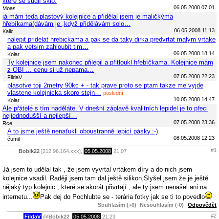
které se šudlí sklo.
06.05.2008 07:01
Moas
já mám teda plastový kolejnice a přidělal jsem je maličkýma
hřebíkama(dávám je ,když přidělávám solo…
06.05.2008 11:13
Kalic
nalepit pridelat hrebickama a pak se da taky dirka predvrtat malym vrtake
a pak vetsim zahloubit tim…
06.05.2008 18:14
Kolar
Ty kolejnice jsem nakonec přilepil a přitloukl hřebíčkama. Kolejnice mám
z OBI ... cenu si už nepama…
07.05.2008 22:23
FildaV
plasotve toji 2metry 90kc + - tak prave proto se ptam takze me vyjde
vlastene kolejnicka skoro stejn…
poslední
10.05.2008 14:47
Kolar
Ale přátelé s tím naděláte. V dnešní záplavě kvalitních lepidel je to přeci
nejjednodušší a nejlepší…
07.05.2008 23:36
Rce
A to jsme ještě nenaťukli oboustranně lepicí pásky.:-)
08.05.2008 12:23
čumil
#1
Bobik22
[212.96.164.xxx],
05.05.2008
21:07
Já jsem to udělal tak , že jsem vyvrtal vrtákem díry a do nich jsem
kolejnice vsadil. Raději jsem tam dal ještě silikon.Slyšel jsem že je ještě
nějaký typ kolejnic , které se akorát přivrtají , ale ty jsem nenašel ani na
internetu...
Pak dej do Pochlubte se - terária fotky jak se ti to povedlo
Souhlasím (+0)
Nesouhlasím (-0)
Odpovědět
#2
FildaV
@
Bobik22
,
05.05.2008
21:23