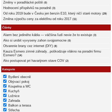
Změny v poradňácké poště
(
0
)
Hodnocení příspěvků na poradně
(
3
)
Od roku 2019 bude v Česku jen benzin E10, který ničí staré motory
(
29
)
Změna výpočtu ceny za elektřinu od roku 2017
(
11
)
Články
Alarm bez jediného kábla — väčšina ľudí nevie že to existuje
(
3
)
Ako si urobit vyvyseny zahon svojpomocne
(
0
)
Otvarenie brany cez internet (DIY)
(
8
)
Kauza Esmero zimné záhrady...poškodzuje vlákno na poradni firmu
Esmero?
(
14
)
Ako postupovat pri havarijnom stave COV
(
2
)
Kategorie
Bydlení obecně
Obývací pokoj
Koupelna a WC
Kuchyň
Ložnice
Zahrada
Balkon a terasa
Střecha