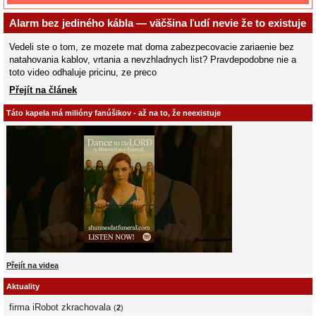
Alarm bez jediného kábla — väčšina ľudí nevie že to existuje
Vedeli ste o tom, ze mozete mat doma zabezpecovacie zariaenie bez
natahovania kablov, vrtania a nevzhladnych list? Pravdepodobne nie a
toto video odhaluje pricinu, ze preco
Přejít na článek
Táto kapela má milióny fanúšikov - až na to, že neexistuje
Přejít na videa
Aktuality
firma iRobot zkrachovala
(
2
)