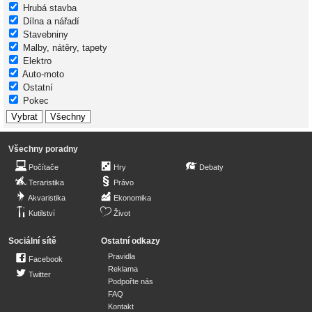
Hrubá stavba
Dílna a nářadí
Stavebniny
Malby, nátěry, tapety
Elektro
Auto-moto
Ostatní
Pokec
Všechny poradny
Počítače
Hry
Debaty
Teraristika
Právo
Akvaristika
Ekonomika
Kutilství
Život
Sociální sítě
Ostatní odkazy
Pravidla
Facebook
Reklama
Twitter
Podpořte nás
FAQ
Kontakt