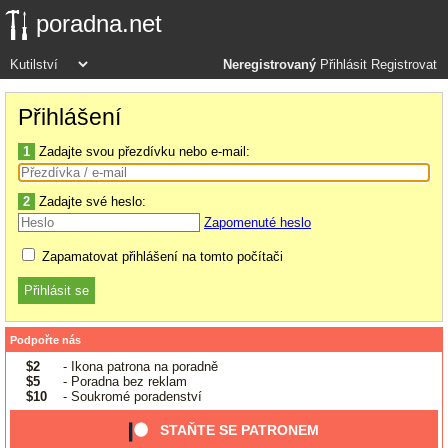
poradna.net
Neregistrovaný
Přihlásit
Registrovat
Přihlášení
1
Zadajte svou přezdívku nebo e-mail:
2
Zadajte své heslo:
Zapomenuté heslo
Zapamatovat přihlášení na tomto počítači
Podpořte nás
$2
- Ikona patrona na poradně
$5
- Poradna bez reklam
$10
- Soukromé poradenství
STAŇTE SE PATRONEM