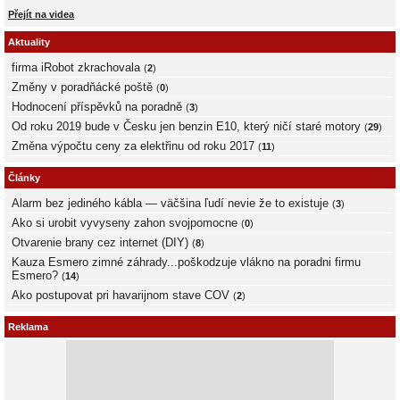
Přejít na videa
Aktuality
firma iRobot zkrachovala
(
2
)
Změny v poradňácké poště
(
0
)
Hodnocení příspěvků na poradně
(
3
)
Od roku 2019 bude v Česku jen benzin E10, který ničí staré motory
(
29
)
Změna výpočtu ceny za elektřinu od roku 2017
(
11
)
Články
Alarm bez jediného kábla — väčšina ľudí nevie že to existuje
(
3
)
Ako si urobit vyvyseny zahon svojpomocne
(
0
)
Otvarenie brany cez internet (DIY)
(
8
)
Kauza Esmero zimné záhrady...poškodzuje vlákno na poradni firmu
Esmero?
(
14
)
Ako postupovat pri havarijnom stave COV
(
2
)
Reklama