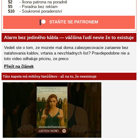
$2
- Ikona patrona na poradně
$5
- Poradna bez reklam
$10
- Soukromé poradenství
STAŇTE SE PATRONEM
Alarm bez jediného kábla — väčšina ľudí nevie že to existuje
Vedeli ste o tom, ze mozete mat doma zabezpecovacie zariaenie bez
natahovania kablov, vrtania a nevzhladnych list? Pravdepodobne nie a
toto video odhaluje pricinu, ze preco
Přejít na článek
Táto kapela má milióny fanúšikov - až na to, že neexistuje