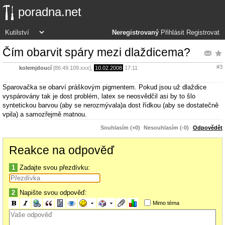
poradna.net
Neregistrovaný
Přihlásit
Registrovat
Čím obarvit spáry mezi dlaždicema?
#3
kolemjdoucí
[86.49.109.xxx],
10.02.2008
17:11
Sparovačka se obarví práškovým pigmentem. Pokud jsou už dlaždice
vyspárovány tak je dost problém, latex se neosvědčil asi by to šlo
syntetickou barvou (aby se nerozmývala)a dost řídkou (aby se dostatečně
vpila) a samozřejmě matnou.
Souhlasím (+0)
Nesouhlasím (-0)
Odpovědět
Reakce na odpověď
1
Zadajte svou přezdívku:
2
Napište svou odpověď:
Mimo téma