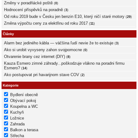
Změny v poradňácké poště
(
0
)
Hodnocení příspěvků na poradně
(
3
)
Od roku 2019 bude v Česku jen benzin E10, který ničí staré motory
(
29
)
Změna výpočtu ceny za elektřinu od roku 2017
(
11
)
Články
Alarm bez jediného kábla — väčšina ľudí nevie že to existuje
(
3
)
Ako si urobit vyvyseny zahon svojpomocne
(
0
)
Otvarenie brany cez internet (DIY)
(
8
)
Kauza Esmero zimné záhrady...poškodzuje vlákno na poradni firmu
Esmero?
(
14
)
Ako postupovat pri havarijnom stave COV
(
2
)
Kategorie
Bydlení obecně
Obývací pokoj
Koupelna a WC
Kuchyň
Ložnice
Zahrada
Balkon a terasa
Střecha