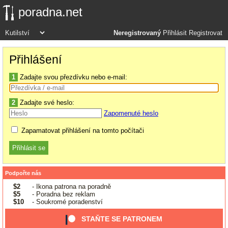
poradna.net
Neregistrovaný
Přihlásit
Registrovat
Přihlášení
1
Zadajte svou přezdívku nebo e-mail:
2
Zadajte své heslo:
Zapomenuté heslo
Zapamatovat přihlášení na tomto počítači
Podpořte nás
$2
- Ikona patrona na poradně
$5
- Poradna bez reklam
$10
- Soukromé poradenství
STAŇTE SE PATRONEM