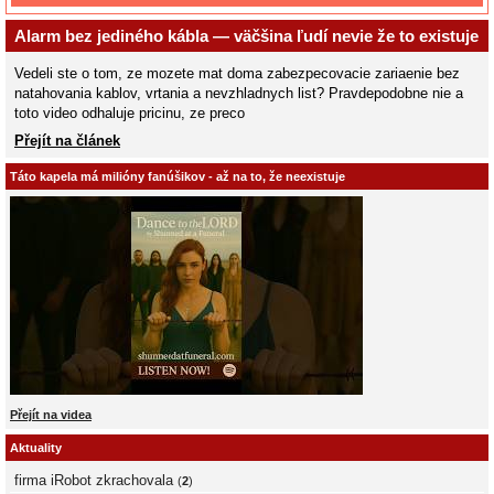
Alarm bez jediného kábla — väčšina ľudí nevie že to existuje
Vedeli ste o tom, ze mozete mat doma zabezpecovacie zariaenie bez
natahovania kablov, vrtania a nevzhladnych list? Pravdepodobne nie a
toto video odhaluje pricinu, ze preco
Přejít na článek
Táto kapela má milióny fanúšikov - až na to, že neexistuje
Přejít na videa
Aktuality
firma iRobot zkrachovala
(
2
)