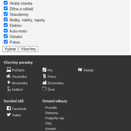
Hrubá stavba
Dílna a nářadí
Stavebniny
Malby, nátěry, tapety
Elektro
Auto-moto
Ostatní
Pokec
Všechny poradny
Počítače
Hry
Debaty
Teraristika
Právo
Akvaristika
Ekonomika
Kutilství
Život
Sociální sítě
Ostatní odkazy
Pravidla
Facebook
Reklama
Twitter
Podpořte nás
FAQ
Kontakt