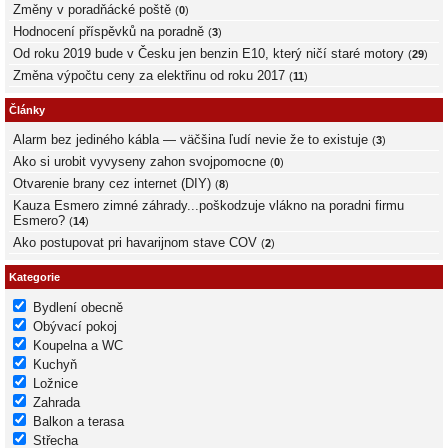
Změny v poradňácké poště
(
0
)
Hodnocení příspěvků na poradně
(
3
)
Od roku 2019 bude v Česku jen benzin E10, který ničí staré motory
(
29
)
Změna výpočtu ceny za elektřinu od roku 2017
(
11
)
Články
Alarm bez jediného kábla — väčšina ľudí nevie že to existuje
(
3
)
Ako si urobit vyvyseny zahon svojpomocne
(
0
)
Otvarenie brany cez internet (DIY)
(
8
)
Kauza Esmero zimné záhrady...poškodzuje vlákno na poradni firmu
Esmero?
(
14
)
Ako postupovat pri havarijnom stave COV
(
2
)
Kategorie
Bydlení obecně
Obývací pokoj
Koupelna a WC
Kuchyň
Ložnice
Zahrada
Balkon a terasa
Střecha