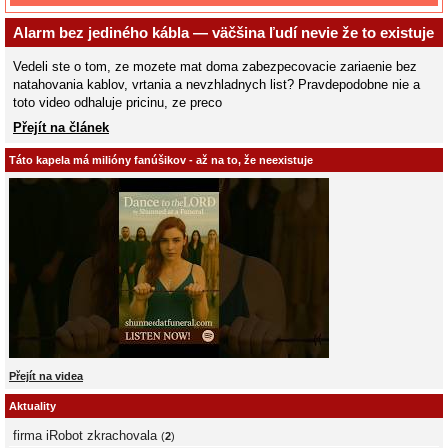
Alarm bez jediného kábla — väčšina ľudí nevie že to existuje
Vedeli ste o tom, ze mozete mat doma zabezpecovacie zariaenie bez
natahovania kablov, vrtania a nevzhladnych list? Pravdepodobne nie a
toto video odhaluje pricinu, ze preco
Přejít na článek
Táto kapela má milióny fanúšikov - až na to, že neexistuje
Přejít na videa
Aktuality
firma iRobot zkrachovala
(
2
)