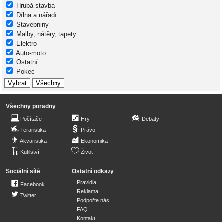
Hrubá stavba
Dílna a nářadí
Stavebniny
Malby, nátěry, tapety
Elektro
Auto-moto
Ostatní
Pokec
Všechny poradny
Počítače
Hry
Debaty
Teraristika
Právo
Akvaristika
Ekonomika
Kutilství
Život
Sociální sítě
Ostatní odkazy
Pravidla
Facebook
Reklama
Twitter
Podpořte nás
FAQ
Kontakt