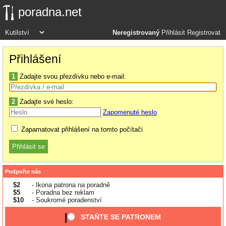
poradna.net
Neregistrovaný
Přihlásit
Registrovat
Přihlášení
1
Zadajte svou přezdívku nebo e-mail:
2
Zadajte své heslo:
Zapomenuté heslo
Zapamatovat přihlášení na tomto počítači
Podpořte nás
$2
- Ikona patrona na poradně
$5
- Poradna bez reklam
$10
- Soukromé poradenství
STAŇTE SE PATRONEM