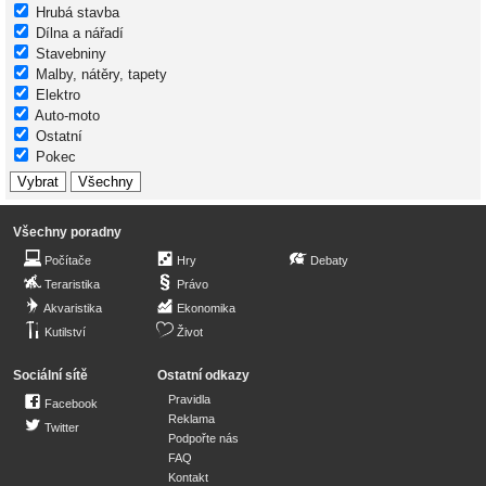
Hrubá stavba
Dílna a nářadí
Stavebniny
Malby, nátěry, tapety
Elektro
Auto-moto
Ostatní
Pokec
Všechny poradny
Počítače
Hry
Debaty
Teraristika
Právo
Akvaristika
Ekonomika
Kutilství
Život
Sociální sítě
Ostatní odkazy
Pravidla
Facebook
Reklama
Twitter
Podpořte nás
FAQ
Kontakt