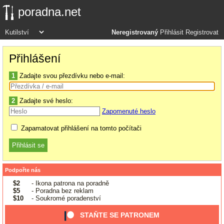
poradna.net
Neregistrovaný
Přihlásit
Registrovat
Přihlášení
1
Zadajte svou přezdívku nebo e-mail:
2
Zadajte své heslo:
Zapomenuté heslo
Zapamatovat přihlášení na tomto počítači
Podpořte nás
$2
- Ikona patrona na poradně
$5
- Poradna bez reklam
$10
- Soukromé poradenství
STAŇTE SE PATRONEM