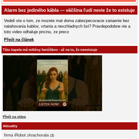
Alarm bez jediného kábla — väčšina ľudí nevie že to existuje
Vedeli ste o tom, ze mozete mat doma zabezpecovacie zariaenie bez
natahovania kablov, vrtania a nevzhladnych list? Pravdepodobne nie a
toto video odhaluje pricinu, ze preco
Přejít na článek
Táto kapela má milióny fanúšikov - až na to, že neexistuje
Přejít na videa
Aktuality
firma iRobot zkrachovala
(
2
)