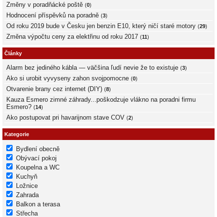
Změny v poradňácké poště
(
0
)
Hodnocení příspěvků na poradně
(
3
)
Od roku 2019 bude v Česku jen benzin E10, který ničí staré motory
(
29
)
Změna výpočtu ceny za elektřinu od roku 2017
(
11
)
Články
Alarm bez jediného kábla — väčšina ľudí nevie že to existuje
(
3
)
Ako si urobit vyvyseny zahon svojpomocne
(
0
)
Otvarenie brany cez internet (DIY)
(
8
)
Kauza Esmero zimné záhrady...poškodzuje vlákno na poradni firmu
Esmero?
(
14
)
Ako postupovat pri havarijnom stave COV
(
2
)
Kategorie
Bydlení obecně
Obývací pokoj
Koupelna a WC
Kuchyň
Ložnice
Zahrada
Balkon a terasa
Střecha