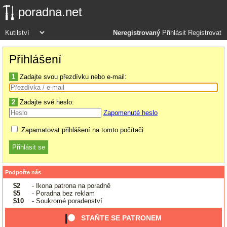
poradna.net
Neregistrovaný
Přihlásit
Registrovat
Přihlášení
1
Zadajte svou přezdívku nebo e-mail:
2
Zadajte své heslo:
Zapomenuté heslo
Zapamatovat přihlášení na tomto počítači
Podpořte nás
$2
- Ikona patrona na poradně
$5
- Poradna bez reklam
$10
- Soukromé poradenství
STAŇTE SE PATRONEM