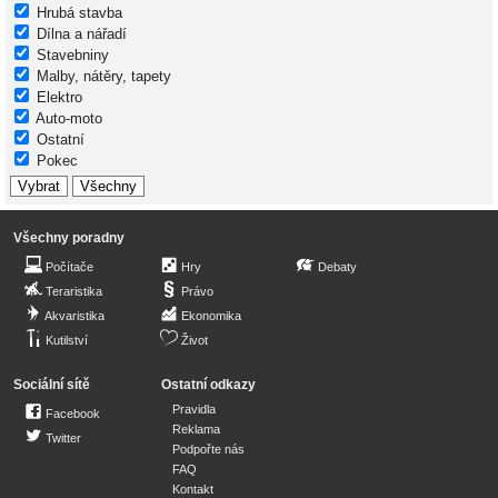
Hrubá stavba
Dílna a nářadí
Stavebniny
Malby, nátěry, tapety
Elektro
Auto-moto
Ostatní
Pokec
Všechny poradny
Počítače
Hry
Debaty
Teraristika
Právo
Akvaristika
Ekonomika
Kutilství
Život
Sociální sítě
Ostatní odkazy
Pravidla
Facebook
Reklama
Twitter
Podpořte nás
FAQ
Kontakt