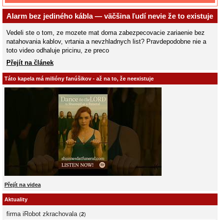
Alarm bez jediného kábla — väčšina ľudí nevie že to existuje
Vedeli ste o tom, ze mozete mat doma zabezpecovacie zariaenie bez
natahovania kablov, vrtania a nevzhladnych list? Pravdepodobne nie a
toto video odhaluje pricinu, ze preco
Přejít na článek
Táto kapela má milióny fanúšikov - až na to, že neexistuje
Přejít na videa
Aktuality
firma iRobot zkrachovala
(
2
)