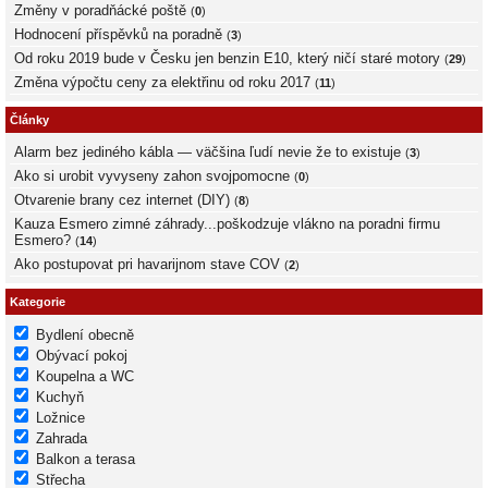
Změny v poradňácké poště
(
0
)
Hodnocení příspěvků na poradně
(
3
)
Od roku 2019 bude v Česku jen benzin E10, který ničí staré motory
(
29
)
Změna výpočtu ceny za elektřinu od roku 2017
(
11
)
Články
Alarm bez jediného kábla — väčšina ľudí nevie že to existuje
(
3
)
Ako si urobit vyvyseny zahon svojpomocne
(
0
)
Otvarenie brany cez internet (DIY)
(
8
)
Kauza Esmero zimné záhrady...poškodzuje vlákno na poradni firmu
Esmero?
(
14
)
Ako postupovat pri havarijnom stave COV
(
2
)
Kategorie
Bydlení obecně
Obývací pokoj
Koupelna a WC
Kuchyň
Ložnice
Zahrada
Balkon a terasa
Střecha