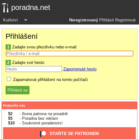
poradna.net
Neregistrovaný
Přihlásit
Registrovat
Přihlášení
1
Zadajte svou přezdívku nebo e-mail:
2
Zadajte své heslo:
Zapomenuté heslo
Zapamatovat přihlášení na tomto počítači
Podpořte nás
$2
- Ikona patrona na poradně
$5
- Poradna bez reklam
$10
- Soukromé poradenství
STAŇTE SE PATRONEM