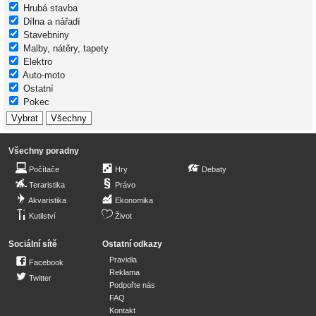
Hrubá stavba
Dílna a nářadí
Stavebniny
Malby, nátěry, tapety
Elektro
Auto-moto
Ostatní
Pokec
Všechny poradny
Počítače
Hry
Debaty
Teraristika
Právo
Akvaristika
Ekonomika
Kutilství
Život
Sociální sítě
Ostatní odkazy
Pravidla
Facebook
Reklama
Twitter
Podpořte nás
FAQ
Kontakt