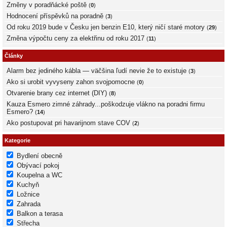
Změny v poradňácké poště
(
0
)
Hodnocení příspěvků na poradně
(
3
)
Od roku 2019 bude v Česku jen benzin E10, který ničí staré motory
(
29
)
Změna výpočtu ceny za elektřinu od roku 2017
(
11
)
Články
Alarm bez jediného kábla — väčšina ľudí nevie že to existuje
(
3
)
Ako si urobit vyvyseny zahon svojpomocne
(
0
)
Otvarenie brany cez internet (DIY)
(
8
)
Kauza Esmero zimné záhrady...poškodzuje vlákno na poradni firmu
Esmero?
(
14
)
Ako postupovat pri havarijnom stave COV
(
2
)
Kategorie
Bydlení obecně
Obývací pokoj
Koupelna a WC
Kuchyň
Ložnice
Zahrada
Balkon a terasa
Střecha