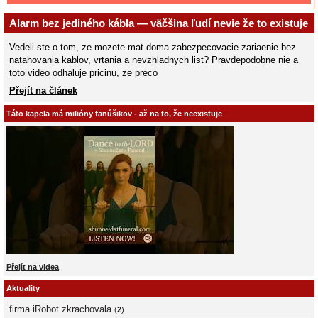
Alarm bez jediného kábla — väčšina ľudí nevie že to existuje
Vedeli ste o tom, ze mozete mat doma zabezpecovacie zariaenie bez
natahovania kablov, vrtania a nevzhladnych list? Pravdepodobne nie a
toto video odhaluje pricinu, ze preco
Přejít na článek
Táto kapela má milióny fanúšikov - až na to, že neexistuje
Přejít na videa
Aktuality
firma iRobot zkrachovala
(
2
)