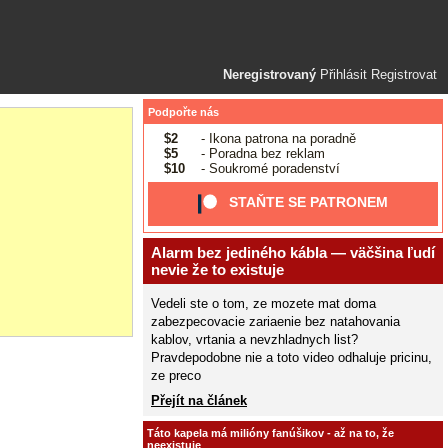
Neregistrovaný
Přihlásit
Registrovat
Podpořte nás
$2
- Ikona patrona na poradně
$5
- Poradna bez reklam
$10
- Soukromé poradenství
STAŇTE SE PATRONEM
Alarm bez jediného kábla — väčšina ľudí
nevie že to existuje
Vedeli ste o tom, ze mozete mat doma
zabezpecovacie zariaenie bez natahovania
kablov, vrtania a nevzhladnych list?
Pravdepodobne nie a toto video odhaluje pricinu,
ze preco
Přejít na článek
Táto kapela má milióny fanúšikov - až na to, že
neexistuje