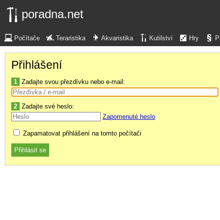
poradna.net
Počítače
Teraristika
Akvaristika
Kutilství
Hry
P
Přihlášení
1
Zadajte svou přezdívku nebo e-mail:
2
Zadajte své heslo:
Zapomenuté heslo
Zapamatovat přihlášení na tomto počítači