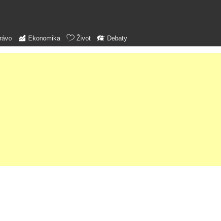
rávo
Ekonomika
Život
Debaty