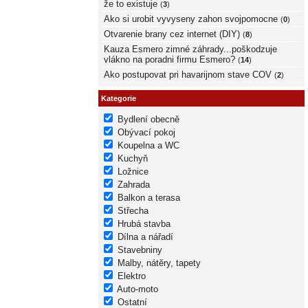
že to existuje
(
3
)
Ako si urobit vyvyseny zahon svojpomocne
(
0
)
Otvarenie brany cez internet (DIY)
(
8
)
Kauza Esmero zimné záhrady...poškodzuje
vlákno na poradni firmu Esmero?
(
14
)
Ako postupovat pri havarijnom stave COV
(
2
)
Kategorie
Bydlení obecně
Obývací pokoj
Koupelna a WC
Kuchyň
Ložnice
Zahrada
Balkon a terasa
Střecha
Hrubá stavba
Dílna a nářadí
Stavebniny
Malby, nátěry, tapety
Elektro
Auto-moto
Ostatní