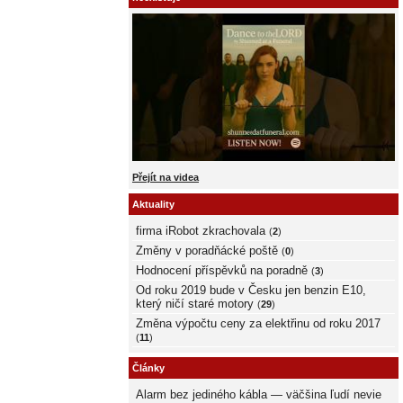
Přejít na videa
Aktuality
firma iRobot zkrachovala
(
2
)
Změny v poradňácké poště
(
0
)
Hodnocení příspěvků na poradně
(
3
)
Od roku 2019 bude v Česku jen benzin E10,
který ničí staré motory
(
29
)
Změna výpočtu ceny za elektřinu od roku 2017
(
11
)
Články
Alarm bez jediného kábla — väčšina ľudí nevie