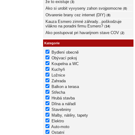
že to existuje
(
3
)
Ako si urobit vyvyseny zahon svojpomocne
(
0
)
Otvarenie brany cez internet (DIY)
(
8
)
Kauza Esmero zimné záhrady...poškodzuje
vlákno na poradni firmu Esmero?
(
14
)
Ako postupovat pri havarijnom stave COV
(
2
)
Kategorie
Bydlení obecně
Obývací pokoj
Koupelna a WC
Kuchyň
Ložnice
Zahrada
Balkon a terasa
Střecha
Hrubá stavba
Dílna a nářadí
Stavebniny
Malby, nátěry, tapety
Elektro
Auto-moto
Ostatní