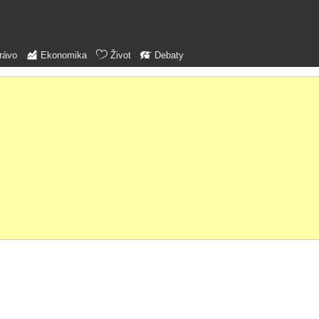
rávo
Ekonomika
Život
Debaty