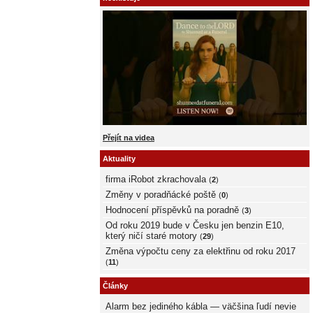
Přejít na videa
Aktuality
firma iRobot zkrachovala
(
2
)
Změny v poradňácké poště
(
0
)
Hodnocení příspěvků na poradně
(
3
)
Od roku 2019 bude v Česku jen benzin E10,
který ničí staré motory
(
29
)
Změna výpočtu ceny za elektřinu od roku 2017
(
11
)
Články
Alarm bez jediného kábla — väčšina ľudí nevie