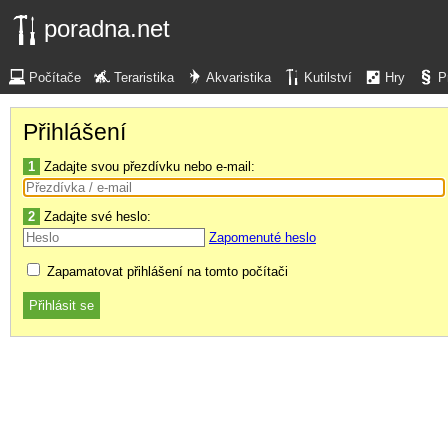
poradna.net
Počítače
Teraristika
Akvaristika
Kutilství
Hry
P
Přihlášení
1
Zadajte svou přezdívku nebo e-mail:
2
Zadajte své heslo:
Zapomenuté heslo
Zapamatovat přihlášení na tomto počítači