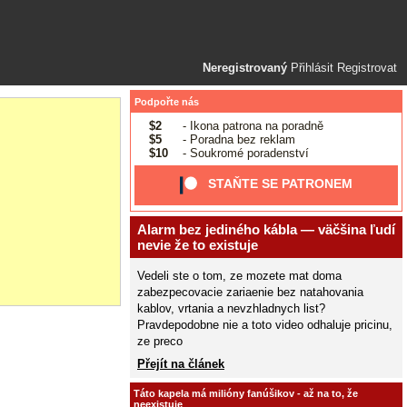
Neregistrovaný
Přihlásit
Registrovat
Podpořte nás
$2
- Ikona patrona na poradně
$5
- Poradna bez reklam
$10
- Soukromé poradenství
STAŇTE SE PATRONEM
Alarm bez jediného kábla — väčšina ľudí
nevie že to existuje
Vedeli ste o tom, ze mozete mat doma
zabezpecovacie zariaenie bez natahovania
kablov, vrtania a nevzhladnych list?
Pravdepodobne nie a toto video odhaluje pricinu,
ze preco
Přejít na článek
Táto kapela má milióny fanúšikov - až na to, že
neexistuje