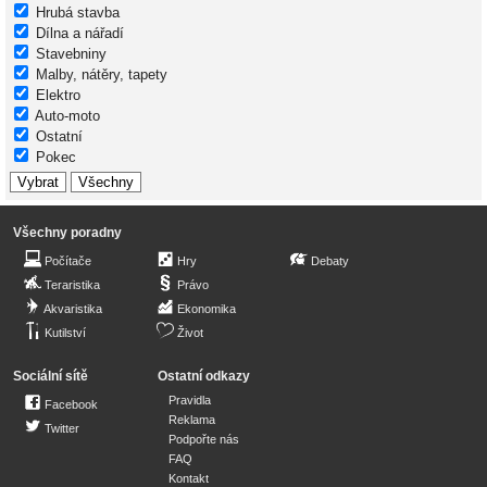
Hrubá stavba
Dílna a nářadí
Stavebniny
Malby, nátěry, tapety
Elektro
Auto-moto
Ostatní
Pokec
Všechny poradny
Počítače
Hry
Debaty
Teraristika
Právo
Akvaristika
Ekonomika
Kutilství
Život
Sociální sítě
Ostatní odkazy
Pravidla
Facebook
Reklama
Twitter
Podpořte nás
FAQ
Kontakt