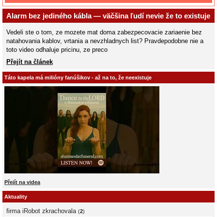
Alarm bez jediného kábla — väčšina ľudí nevie že to existuje
Vedeli ste o tom, ze mozete mat doma zabezpecovacie zariaenie bez
natahovania kablov, vrtania a nevzhladnych list? Pravdepodobne nie a
toto video odhaluje pricinu, ze preco
Přejít na článek
Táto kapela má milióny fanúšikov - až na to, že neexistuje
Přejít na videa
Aktuality
firma iRobot zkrachovala
(
2
)