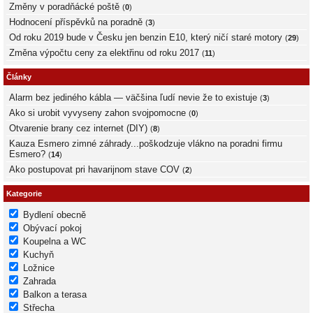
Změny v poradňácké poště
(
0
)
Hodnocení příspěvků na poradně
(
3
)
Od roku 2019 bude v Česku jen benzin E10, který ničí staré motory
(
29
)
Změna výpočtu ceny za elektřinu od roku 2017
(
11
)
Články
Alarm bez jediného kábla — väčšina ľudí nevie že to existuje
(
3
)
Ako si urobit vyvyseny zahon svojpomocne
(
0
)
Otvarenie brany cez internet (DIY)
(
8
)
Kauza Esmero zimné záhrady...poškodzuje vlákno na poradni firmu
Esmero?
(
14
)
Ako postupovat pri havarijnom stave COV
(
2
)
Kategorie
Bydlení obecně
Obývací pokoj
Koupelna a WC
Kuchyň
Ložnice
Zahrada
Balkon a terasa
Střecha