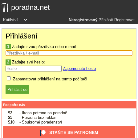
poradna.net
Neregistrovaný
Přihlásit
Registrovat
Přihlášení
1
Zadajte svou přezdívku nebo e-mail:
2
Zadajte své heslo:
Zapomenuté heslo
Zapamatovat přihlášení na tomto počítači
Podpořte nás
$2
- Ikona patrona na poradně
$5
- Poradna bez reklam
$10
- Soukromé poradenství
STAŇTE SE PATRONEM