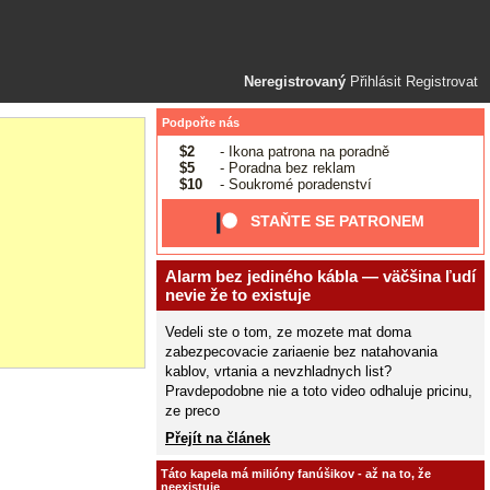
Neregistrovaný
Přihlásit
Registrovat
Podpořte nás
$2
- Ikona patrona na poradně
$5
- Poradna bez reklam
$10
- Soukromé poradenství
STAŇTE SE PATRONEM
Alarm bez jediného kábla — väčšina ľudí
nevie že to existuje
Vedeli ste o tom, ze mozete mat doma
zabezpecovacie zariaenie bez natahovania
kablov, vrtania a nevzhladnych list?
Pravdepodobne nie a toto video odhaluje pricinu,
ze preco
Přejít na článek
Táto kapela má milióny fanúšikov - až na to, že
neexistuje