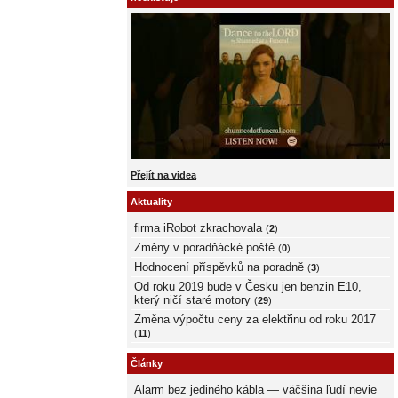
Přejít na videa
Aktuality
firma iRobot zkrachovala
(
2
)
Změny v poradňácké poště
(
0
)
Hodnocení příspěvků na poradně
(
3
)
Od roku 2019 bude v Česku jen benzin E10,
který ničí staré motory
(
29
)
Změna výpočtu ceny za elektřinu od roku 2017
(
11
)
Články
Alarm bez jediného kábla — väčšina ľudí nevie