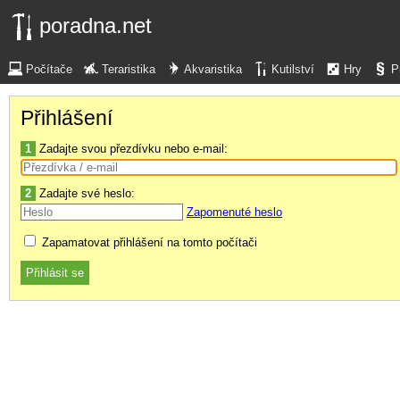
poradna.net
Počítače
Teraristika
Akvaristika
Kutilství
Hry
P
Přihlášení
1
Zadajte svou přezdívku nebo e-mail:
2
Zadajte své heslo:
Zapomenuté heslo
Zapamatovat přihlášení na tomto počítači