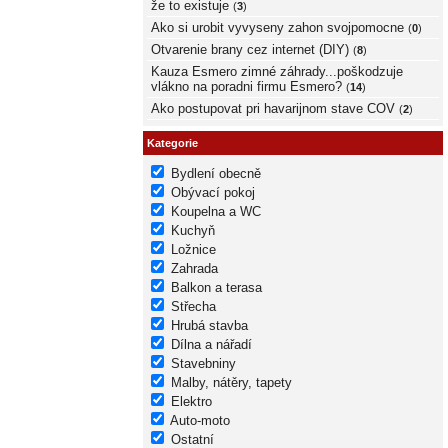
že to existuje
(
3
)
Ako si urobit vyvyseny zahon svojpomocne
(
0
)
Otvarenie brany cez internet (DIY)
(
8
)
Kauza Esmero zimné záhrady...poškodzuje
vlákno na poradni firmu Esmero?
(
14
)
Ako postupovat pri havarijnom stave COV
(
2
)
Kategorie
Bydlení obecně
Obývací pokoj
Koupelna a WC
Kuchyň
Ložnice
Zahrada
Balkon a terasa
Střecha
Hrubá stavba
Dílna a nářadí
Stavebniny
Malby, nátěry, tapety
Elektro
Auto-moto
Ostatní