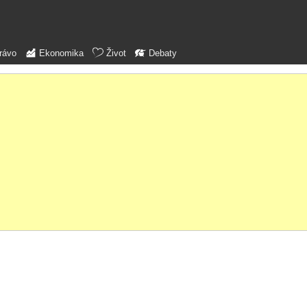
rávo
Ekonomika
Život
Debaty