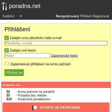
poradna.net
Neregistrovaný
Přihlásit
Registrovat
Přihlášení
1
Zadajte svou přezdívku nebo e-mail:
2
Zadajte své heslo:
Zapomenuté heslo
Zapamatovat přihlášení na tomto počítači
Podpořte nás
$2
- Ikona patrona na poradně
$5
- Poradna bez reklam
$10
- Soukromé poradenství
STAŇTE SE PATRONEM