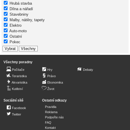
Hrubá stavba
Dílna a nářadí
Stavebniny
Malby, nátěry, tapety
Elektro
Auto-moto
Ostatní
Pokec
Všechny poradny
Počítače
Hry
Debaty
Teraristika
Právo
Akvaristika
Ekonomika
Kutilství
Život
Sociální sítě
Ostatní odkazy
Pravidla
Facebook
Reklama
Twitter
Podpořte nás
FAQ
Kontakt