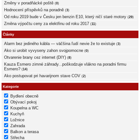
Změny v poradňácké poště
(
0
)
Hodnocení příspěvků na poradně
(
3
)
Od roku 2019 bude v Česku jen benzin E10, který ničí staré motory
(
29
)
Změna výpočtu ceny za elektřinu od roku 2017
(
11
)
Články
Alarm bez jediného kábla — väčšina ľudí nevie že to existuje
(
3
)
Ako si urobit vyvyseny zahon svojpomocne
(
0
)
Otvarenie brany cez internet (DIY)
(
8
)
Kauza Esmero zimné záhrady...poškodzuje vlákno na poradni firmu
Esmero?
(
14
)
Ako postupovat pri havarijnom stave COV
(
2
)
Kategorie
Bydlení obecně
Obývací pokoj
Koupelna a WC
Kuchyň
Ložnice
Zahrada
Balkon a terasa
Střecha