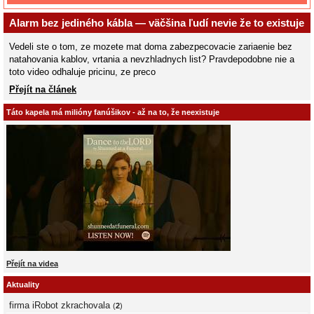
Alarm bez jediného kábla — väčšina ľudí nevie že to existuje
Vedeli ste o tom, ze mozete mat doma zabezpecovacie zariaenie bez
natahovania kablov, vrtania a nevzhladnych list? Pravdepodobne nie a
toto video odhaluje pricinu, ze preco
Přejít na článek
Táto kapela má milióny fanúšikov - až na to, že neexistuje
Přejít na videa
Aktuality
firma iRobot zkrachovala
(
2
)