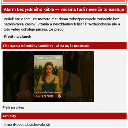
Alarm bez jediného kábla — väčšina ľudí nevie že to existuje
Vedeli ste o tom, ze mozete mat doma zabezpecovacie zariaenie bez
natahovania kablov, vrtania a nevzhladnych list? Pravdepodobne nie a
toto video odhaluje pricinu, ze preco
Přejít na článek
Táto kapela má milióny fanúšikov - až na to, že neexistuje
Přejít na videa
Aktuality
firma iRobot zkrachovala
(
2
)