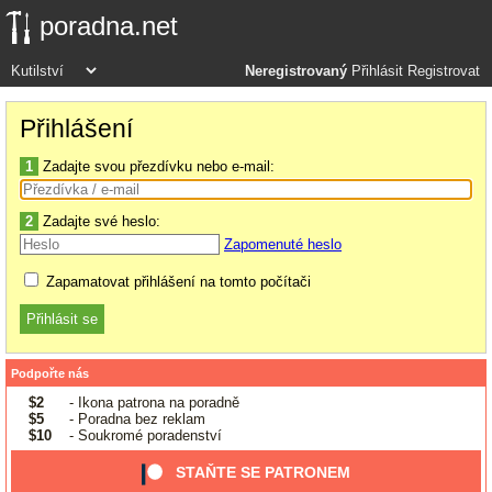
poradna.net
Neregistrovaný
Přihlásit
Registrovat
Přihlášení
1
Zadajte svou přezdívku nebo e-mail:
2
Zadajte své heslo:
Zapomenuté heslo
Zapamatovat přihlášení na tomto počítači
Podpořte nás
$2
- Ikona patrona na poradně
$5
- Poradna bez reklam
$10
- Soukromé poradenství
STAŇTE SE PATRONEM