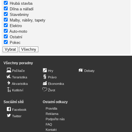
Hrubá stavba
Dílna a nářadí
Stavebniny
Malby, nátěry, tapety
Elektro
Auto-moto
Ostatní
Pokec
Všechny poradny
Počítače
Hry
Debaty
Teraristika
Právo
Akvaristika
Ekonomika
Kutilství
Život
Sociální sítě
Ostatní odkazy
Pravidla
Facebook
Reklama
Twitter
Podpořte nás
FAQ
Kontakt