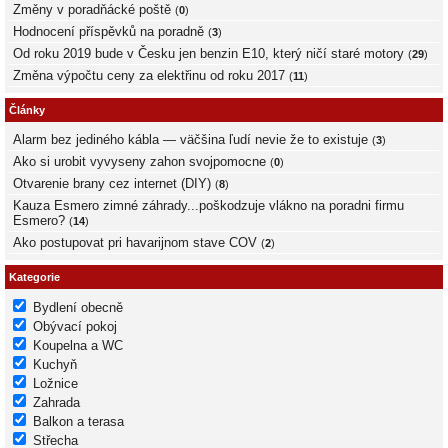
Změny v poradňácké poště
(
0
)
Hodnocení příspěvků na poradně
(
3
)
Od roku 2019 bude v Česku jen benzin E10, který ničí staré motory
(
29
)
Změna výpočtu ceny za elektřinu od roku 2017
(
11
)
Články
Alarm bez jediného kábla — väčšina ľudí nevie že to existuje
(
3
)
Ako si urobit vyvyseny zahon svojpomocne
(
0
)
Otvarenie brany cez internet (DIY)
(
8
)
Kauza Esmero zimné záhrady...poškodzuje vlákno na poradni firmu
Esmero?
(
14
)
Ako postupovat pri havarijnom stave COV
(
2
)
Kategorie
Bydlení obecně
Obývací pokoj
Koupelna a WC
Kuchyň
Ložnice
Zahrada
Balkon a terasa
Střecha